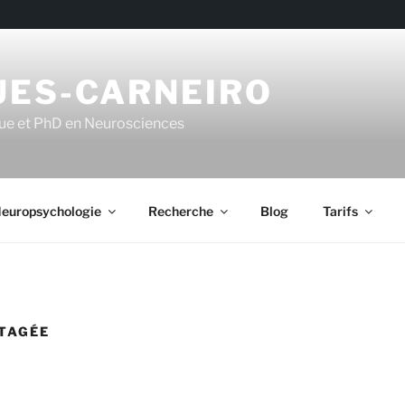
UES-CARNEIRO
ue et PhD en Neurosciences
europsychologie
Recherche
Blog
Tarifs
TAGÉE