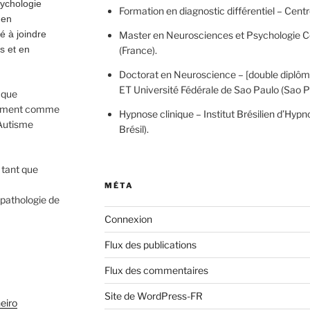
sychologie
Formation en diagnostic différentiel – Cen
 en
é à joindre
Master en Neurosciences et Psychologie Co
s et en
(France).
Doctorat en Neuroscience – [double diplôme
ET Université Fédérale de Sao Paulo (Sao Pa
t que
galement comme
Hypnose clinique – Institut Brésilien d’Hyp
Autisme
Brésil).
 tant que
MÉTA
opathologie de
Connexion
Flux des publications
Flux des commentaires
Site de WordPress-FR