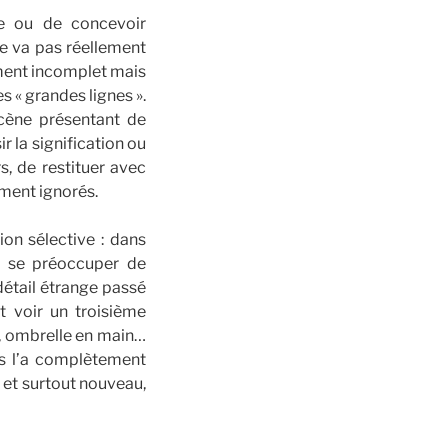
ne ou de concevoir
ne va pas réellement
ement incomplet mais
s « grandes lignes ».
scène présentant de
r la signification ou
s, de restituer avec
ement ignorés.
ion sélective : dans
is se préoccuper de
 détail étrange passé
t voir un troisième
, ombrelle en main…
ous l’a complètement
 et surtout nouveau,