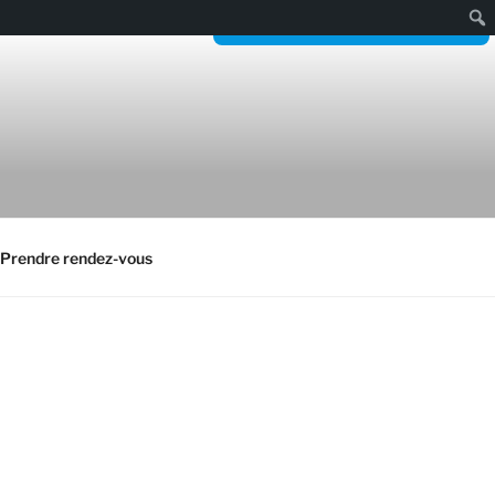
Reservez sur doctolib
Rech
Prendre rendez-vous