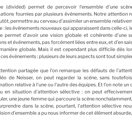
gée (divided) permet de percevoir l’ensemble d’une scè
ations fournies par plusieurs événements. Notre attention 
plutôt, permettre au cerveau d’assimiler un ensemble relativ
ne : les événements nouveaux qui apparaissent dans celle-ci, le
ée permet d’avoir une vision globale et cohérente d’une 
ns et événements, pas forcément liées entre eux, et d’en saisi
anière globale. Mais il est cependant plus difficile dès lor
e ces évènements : plusieurs de leurs aspects sont tout simpl
attention partagée que l’on remarque les défauts de l’attent
déo de Neisser, on peut regarder la scène, sans toutefo
mation relative à l’une ou l’autre des équipes. Et l’on note un
u en situation d’attention sélective : on peut effecivemen
ler, une jeune femme qui parcoure la scène nonchalamment
urprendre dans la scène, pourtant, l’attention sélective n
vision d’ensemble a pu nous informer de cet élément absurde,