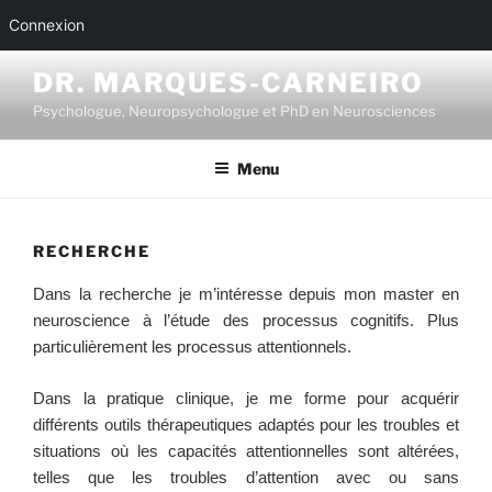
Reservez sur doctolib
Connexion
Aller
DR. MARQUES-CARNEIRO
au
Psychologue, Neuropsychologue et PhD en Neurosciences
contenu
principal
Menu
RECHERCHE
Dans la recherche je m’intéresse depuis mon master en
neuroscience à l’étude des processus cognitifs. Plus
particulièrement les processus attentionnels.
Dans la pratique clinique, je me forme pour acquérir
différents outils thérapeutiques adaptés pour les troubles et
situations où les capacités attentionnelles sont altérées,
telles que les troubles d’attention avec ou sans