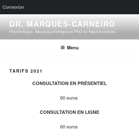
Reservez sur doctolib
Connexion
Aller
DR. MARQUES-CARNEIRO
au
Psychologue, Neuropsychologue et PhD en Neurosciences
contenu
principal
Menu
TARIFS 2021
CONSULTATION EN PRÉSENTIEL
60 euros
CONSULTATION EN LIGNE
60 euros