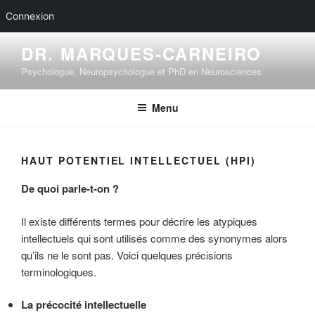
Reservez sur doctolib
Connexion
Aller
DR. MARQUES-CARNEIRO
au
Psychologue, Neuropsychologue et PhD en Neurosciences
contenu
principal
Menu
HAUT POTENTIEL INTELLECTUEL (HPI)
De quoi parle-t-on ?
Il existe différents termes pour décrire les atypiques
intellectuels qui sont utilisés comme des synonymes alors
qu’ils ne le sont pas. Voici quelques précisions
terminologiques.
La précocité intellectuelle